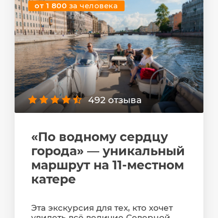
от 1 800
за человека
492 отзыва
«По водному сердцу
города» — уникальный
маршрут на 11-местном
катере
Эта экскурсия для тех, кто хочет
увидеть всё величие Северной