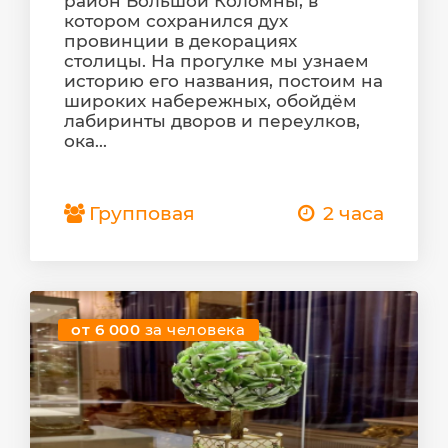
район Большой Коломны, в
котором сохранился дух
провинции в декорациях
столицы. На прогулке мы узнаем
историю его названия, постоим на
широких набережных, обойдём
лабиринты дворов и переулков,
ока...
Групповая
2 часа
от 6 000
за человека