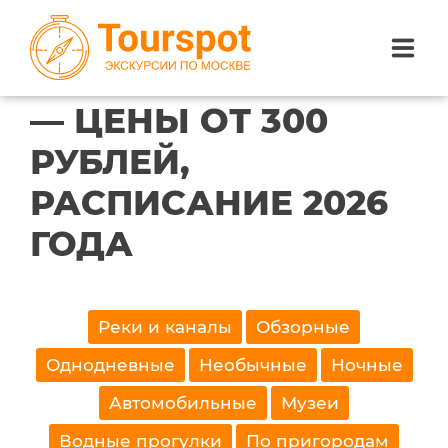
ЭКСКУРСИИ В
САНКТ-ПЕТЕРБУРГЕ
— ЦЕНЫ ОТ 300
ЭКСКУРСИИ ПО САНКТ-ПЕТЕРБУРГУ
РУБЛЕЙ,
ЭКСКУРСИИ ПО МОСКВЕ
РАСПИСАНИЕ 2026
ЭКСКУРСИИ ПО СОЧИ
ГОДА
О НАС
Найдено 0 экскурсий.
Реки и каналы
Обзорные
Однодневные
Необычные
Ночные
Автомобильные
Музеи
Водные прогулки
По пригородам