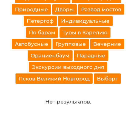
Природные
Дворы
Развод мостов
Петергоф
Индивидуальные
По барам
Туры в Карелию
Автобусные
Групповые
Вечерние
Ораниенбаум
Парадные
Экскурсии выходного дня
Псков Великий Новгород
Выборг
Нет результатов.