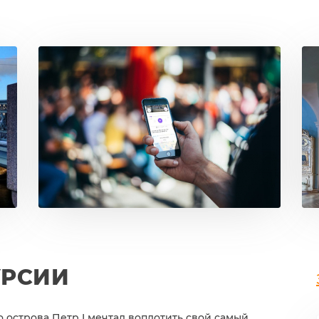
УРСИИ
острова Петр I мечтал воплотить свой самый