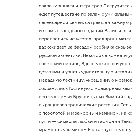
сохранившихся интерьеров Погрузитесь в
ждёт путешествие по залам с уникальны
легендарной семьи, сыгравшей важную р
из самых загадочных зданий Васильевског
переплелись искусство, предпринимател
вас ожидает За фасадом особняка скрыва
русской эклектики. Некоторые комнаты 
советский период. Здесь можно почувств
деталями и узнать удивительную истори
Парадную лестницу, украшенную мрамор
сохранились Гостиную с мраморным ками
вензель семьи Брусницыных Зимний сад 
выращивала тропические растения Белый
с позолотой и мраморным камином, на 
путти — символы любви и гармонии Танц
мраморным камином Кальянную комнату 