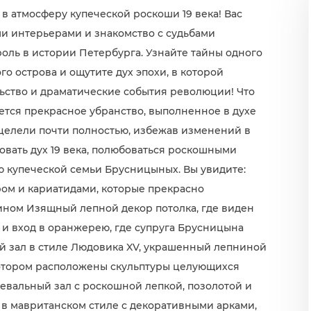
 атмосферу купеческой роскоши 19 века! Вас
ми интерьерами и знакомство с судьбами
оль в истории Петербурга. Узнайте тайны одного
о острова и ощутите дух эпохи, в которой
ьство и драматические события революции! Что
ется прекрасное убранство, выполненное в духе
уцелели почти полностью, избежав изменений в
овать дух 19 века, полюбоваться роскошными
ю купеческой семьи Брусницыных. Вы увидите:
ом и кариатидами, которые прекрасно
ном Изящный лепной декор потолка, где виден
и вход в оранжерею, где супруга Брусницына
 зал в стиле Людовика XV, украшенный лепниной
котором расположены скульптуры целующихся
евальный зал с роскошной лепкой, позолотой и
в мавританском стиле с декоративными арками,