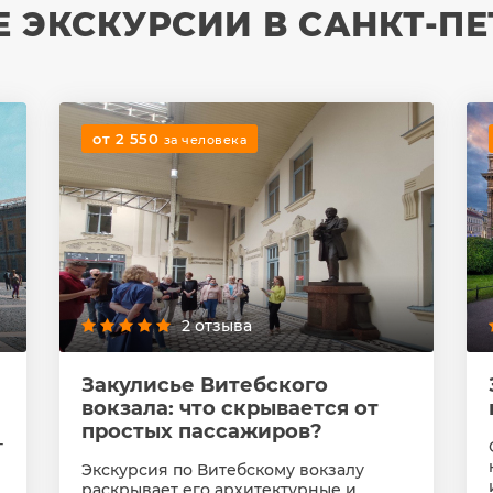
 ЭКСКУРСИИ В САНКТ-ПЕ
от 2 550
за человека
2 отзыва
Закулисье Витебского
вокзала: что скрывается от
простых пассажиров?
г
Экскурсия по Витебскому вокзалу
раскрывает его архитектурные и