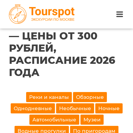
ЭКСКУРСИИ В
САНКТ-ПЕТЕРБУРГЕ
— ЦЕНЫ ОТ 300
ЭКСКУРСИИ ПО САНКТ-ПЕТЕРБУРГУ
РУБЛЕЙ,
ЭКСКУРСИИ ПО МОСКВЕ
РАСПИСАНИЕ 2026
ЭКСКУРСИИ ПО СОЧИ
ГОДА
О НАС
Найдено 3 экскурсии.
Реки и каналы
Обзорные
Однодневные
Необычные
Ночные
Автомобильные
Музеи
Водные прогулки
По пригородам