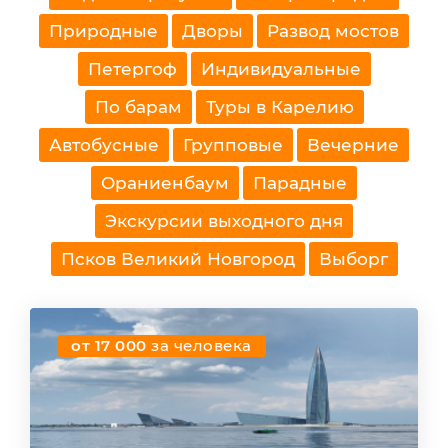
Природные
Дворы
Развод мостов
Петергоф
Индивидуальные
По барам
Туры в Карелию
Автобусные
Групповые
Вечерние
Ораниенбаум
Парадные
Экскурсии выходного дня
Псков Великий Новгород
Выборг
от 17 000
за человека