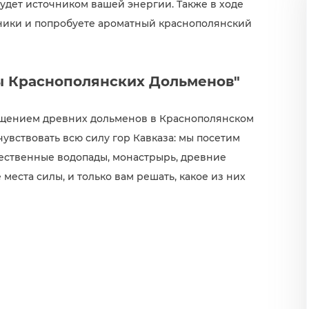
 будет источником вашей энергии. Также в ходе
ники и попробуете ароматный краснополянский
ы Краснополянских Дольменов"
сещением древних дольменов в Краснополянском
увствовать всю силу гор Кавказа: мы посетим
ественные водопады, монастрырь, древние
еста силы, и только вам решать, какое из них