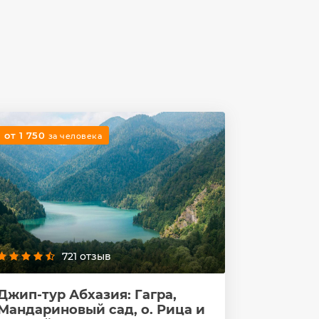
от 1 750
за человека
721 отзыв
Джип-тур Абхазия: Гагра,
Мандариновый сад, о. Рица и