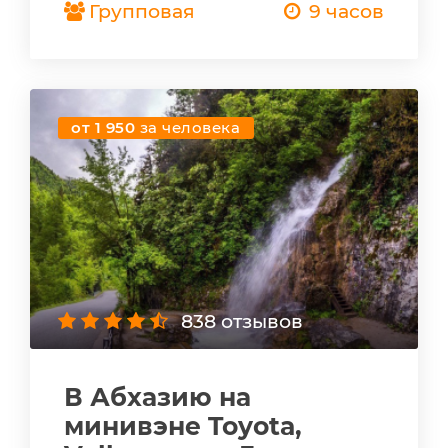
Групповая
9 часов
от 1 950
за человека
838 отзывов
В Абхазию на
минивэне Toyota,