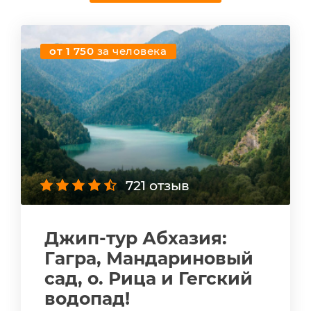
от 1 750
за человека
721 отзыв
Джип-тур Абхазия:
Гагра, Мандариновый
сад, о. Рица и Гегский
водопад!