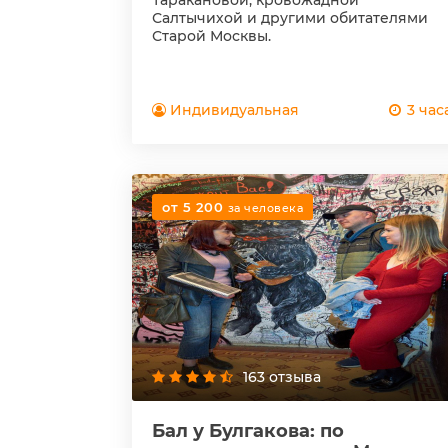
Таракановой, кровожадной
Салтычихой и другими обитателями
Старой Москвы.
Индивидуальная
3 час
от 5 200
за человека
163 отзыва
Бал у Булгакова: по