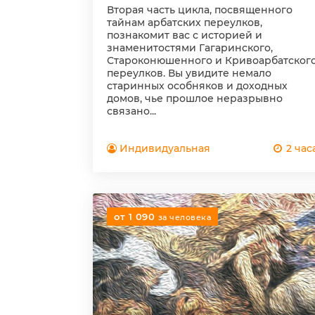
Вторая часть цикла, посвященного
тайнам арбатских переулков,
познакомит вас с историей и
знаменитостями Гагаринского,
Староконюшенного и Кривоарбатског
переулков. Вы увидите немало
старинных особняков и доходных
домов, чье прошлое неразрывно
связано...
Индивидуальная
2 час
от 1 090
за человека