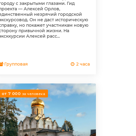
городу с закрытыми глазами. Гид
проекта — Алексей Орлов,
единственный незрячий городской
экскурсовод. Он не даст историческую
справку, но покажет участникам новую
сторону привычной жизни. На
эксккурсии Алексей расс...
Групповая
2 часа
от 7 000
за человека