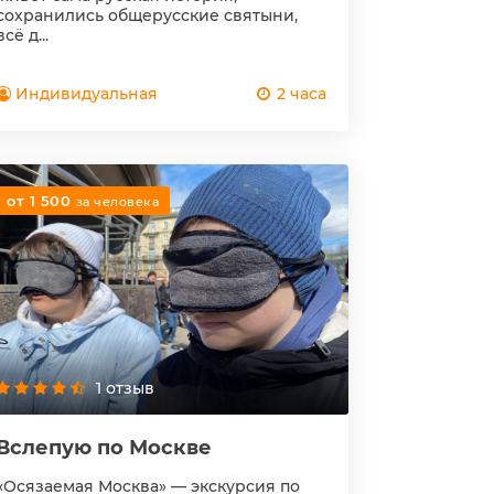
сохранились общерусские святыни,
всё д...
Индивидуальная
2 часа
от 1 500
за человека
1 отзыв
Вслепую по Москве
«Осязаемая Москва» — экскурсия по