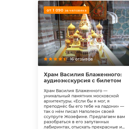
от 1 090
за человека
16 отзывов
Храм Василия Блаженного:
аудиоэкскурсия с билетом
Храм Василия Блаженного —
уникальный памятник московской
архитектуры. «Если бы я мог, я
преподнёс бы его тебе на ладони» —
так о нём писал Наполеон своей
ссупруге Жозефине. Предлагаем вам
разобраться в его запутанных
лабиринтах, отыскать прекрасные и...