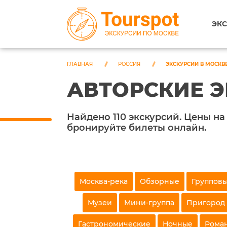
ЭКС
ГЛАВНАЯ
РОССИЯ
ЭКСКУРСИИ В МОСКВ
АВТОРСКИЕ Э
Найдено 110 экскурсий. Цены на
бронируйте билеты онлайн.
Москва-река
Обзорные
Группов
Музеи
Мини-группа
Пригород
Гастрономические
Ночные
Рома