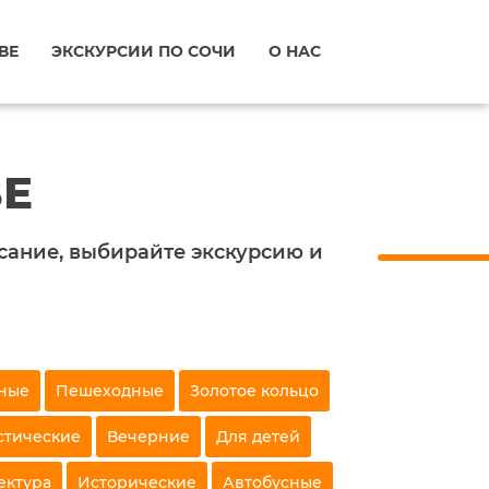
ВЕ
ЭКСКУРСИИ ПО СОЧИ
О НАС
ВЕ
исание, выбирайте экскурсию и
ные
Пешеходные
Золотое кольцо
стические
Вечерние
Для детей
ектура
Исторические
Автобусные