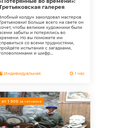
«Потерянные во времени»:
Третьяковская галерея
Злобный колдун заколдовал мастеров
Третьяковки! Больше всего на свете он
хочет, чтобы великие художники были
всеми забыты и потерялись во
времени. Но вы поможете им
справиться со всеми трудностями,
пройдёте испытания с загадками,
головоломками и шифр...
Индивидуальная
1 час
от 1 500
за человека