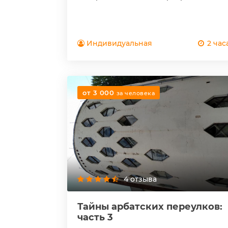
Индивидуальная
2 час
от 3 000
за человека
4 отзыва
Тайны арбатских переулков:
часть 3