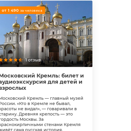
от 1 490
за человека
1 отзыв
Московский Кремль: билет и
аудиоэкскурсия для детей и
взрослых
Московский Кремль — главный музей
России. «Кто в Кремле не бывал,
красоты не видал», — говаривали в
старину. Древняя крепость — это
гордость Москвы. За
краснокирпичными стенами Кремля
живёт сама русская история,