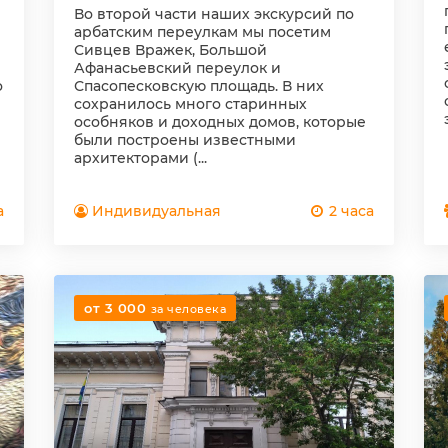
Во второй части наших экскурсий по
арбатским переулкам мы посетим
Сивцев Вражек, Большой
Афанасьевский переулок и
о
Спасопесковскую площадь. В них
сохранилось много старинных
особняков и доходных домов, которые
были построены известными
архитекторами (...
а
Индивидуальная
2 часа
от 3 000
за человека