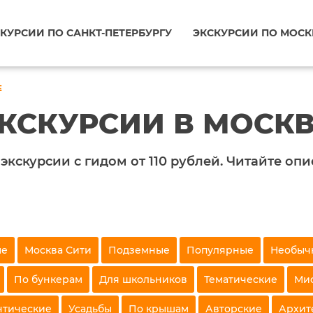
КУРСИИ ПО САНКТ-ПЕТЕРБУРГУ
ЭКСКУРСИИ ПО МОСК
Е
КСКУРСИИ В МОСК
 экскурсии с гидом от 110 рублей. Читайте оп
ые
Москва Сити
Подземные
Популярные
Необыч
По бункерам
Для школьников
Тематические
Ми
нтические
Усадьбы
По крышам
Авторские
Архит