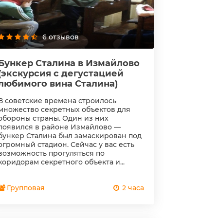
6 отзывов
Бункер Сталина в Измайлово
(экскурсия с дегустацией
любимого вина Сталина)
В советские времена строилось
множество секретных объектов для
обороны страны. Один из них
появился в районе Измайлово —
бункер Сталина был замаскирован под
огромный стадион. Сейчас у вас есть
возможность прогуляться по
коридорам секретного объекта и...
Групповая
2 часа