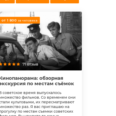
от 1 800
за человека
71 отзыв
Кинопанорама: обзорная
экскурсия по местам съёмок
В советское время выпускалось
множество фильмов. Со временем они
стали культовыми, их пересматривают
множество раз. Я вас приглашаю на
прогулку по местам съемки советских