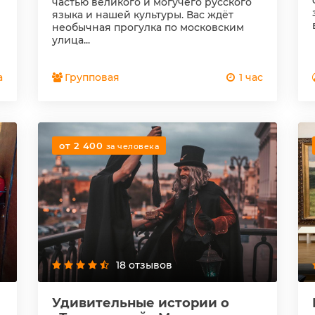
частью великого и могучего русского
языка и нашей культуры. Вас ждёт
необычная прогулка по московским
улица...
а
Групповая
1 час
от 2 400
за человека
18 отзывов
Удивительные истории о