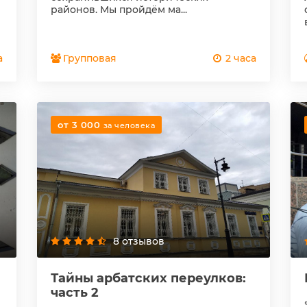
районов. Мы пройдём ма...
а
Групповая
2 часа
от 3 000
за человека
8 отзывов
Тайны арбатских переулков:
часть 2