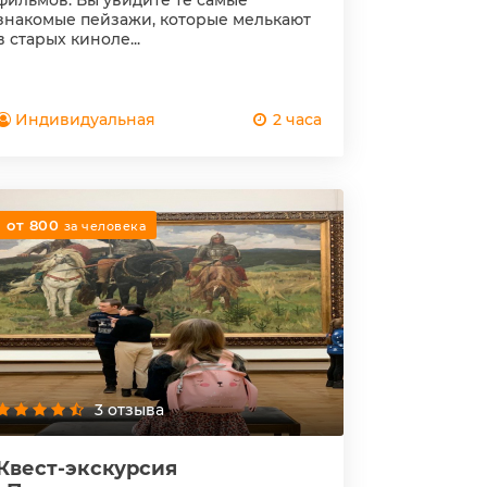
фильмов. Вы увидите те самые
знакомые пейзажи, которые мелькают
в старых киноле...
Индивидуальная
2 часа
от 800
за человека
3 отзыва
Квест-экскурсия