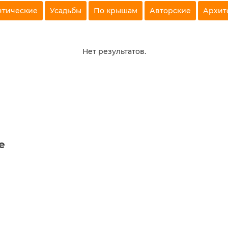
нтические
Усадьбы
По крышам
Авторские
Архит
Нет результатов.
е