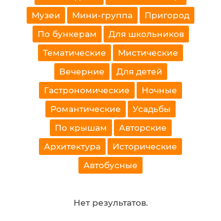
Музеи
Мини-группа
Пригород
По бункерам
Для школьников
Тематические
Мистические
Вечерние
Для детей
Гастрономические
Ночные
Романтические
Усадьбы
По крышам
Авторские
Архитектура
Исторические
Автобусные
Нет результатов.