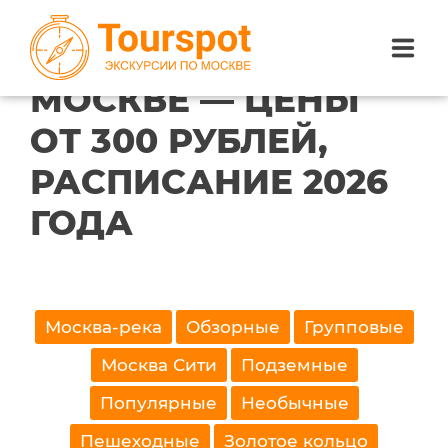
ГЛАВНАЯ
РОССИЯ
ЭКСКУРСИИ В МОСКВЕ
ЭКСКУРСИИ В
МОСКВЕ — ЦЕНЫ
ЭКСКУРСИИ ПО САНКТ-ПЕТЕРБУРГУ
ОТ 300 РУБЛЕЙ,
РАСПИСАНИЕ 2026
ЭКСКУРСИИ ПО МОСКВЕ
ГОДА
ЭКСКУРСИИ ПО СОЧИ
О НАС
Найдено 0 экскурсий.
Москва-река
Обзорные
Групповые
Москва Сити
Подземные
Популярные
Необычные
Пешеходные
Золотое кольцо