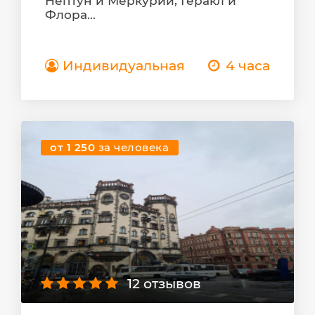
Нептун и Меркурий, Геракл и
Флора...
Индивидуальная
4 часа
от 1 250
за человека
12 отзывов