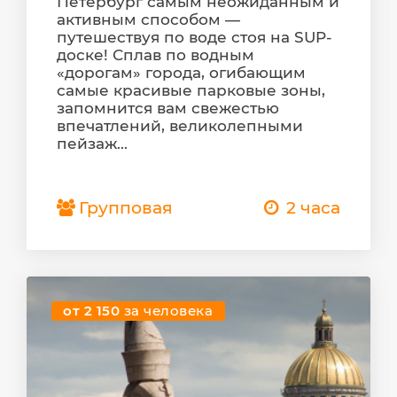
Петербург самым неожиданным и
активным способом —
путешествуя по воде стоя на SUP-
доске! Сплав по водным
«дорогам» города, огибающим
самые красивые парковые зоны,
запомнится вам свежестью
впечатлений, великолепными
пейзаж...
Групповая
2 часа
от 2 150
за человека