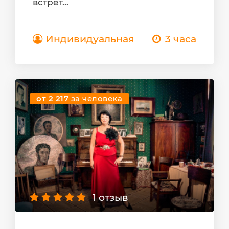
встрет...
Индивидуальная
3 часа
от 2 217
за человека
1 отзыв