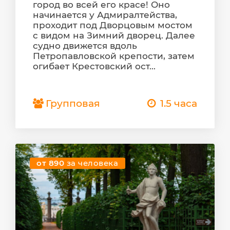
город во всей его красе! Оно
начинается у Адмиралтейства,
проходит под Дворцовым мостом
с видом на Зимний дворец. Далее
судно движется вдоль
Петропавловской крепости, затем
огибает Крестовский ост...
Групповая
1.5 часа
от 890
за человека