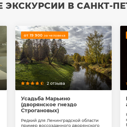
 ЭКСКУРСИИ В САНКТ-ПЕ
от 19 900
за человека
2 отзыва
Усадьба Марьино
(дворянское гнездо
Строгановых)
Редкий для Ленинградской области
пример воссозданного дворянского