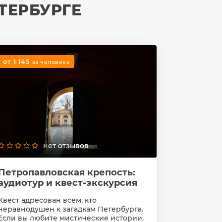
ТЕРБУРГЕ
от 1 145
за человека
нет отзывов
Петропавловская крепость:
аудиотур и квест-экскурсия
Квест адресован всем, кто
неравнодушен к загадкам Петербурга.
Если вы любите мистические истории,