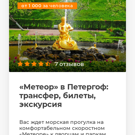
от 1 000
за человека
7 отзывов
«Метеор» в Петергоф:
трансфер, билеты,
экскурсия
Вас ждет морская прогулка на
комфортабельном скоростном
«Метеоре» к дворцам и паркам