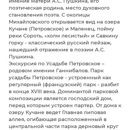
имение матери А.С. Пушкина, его
поэтическая родина, место духовного
становления поэта. С околицы
Михайловского открывается вид на озера
Кучане (Петровское) и Маленец, пойму
реки Сороть, «холм лесистый» и Савкину
горку - классический русский пейзаж,
нашедший отражение в поэзии А.С.
Пушкина.
Экскурсия по Усадьбе Петровское –
родовом имении Ганнибалов. Парк
усадьбы Петровское - устроенный как
регулярный (французский) парк - разбит
в конце XVIII века. Доминантой парковой
композиции является господский дом,
перед которым устроен партер. От дома к
озеру Кучане ведет Главная липовая
аллея, огибающая расположенный в
центральной части парка дерновый круг