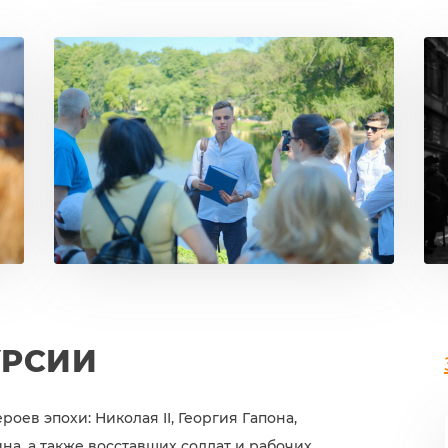
УРСИИ
ев эпохи: Николая II, Георгия Гапона,
а, а также восставших солдат и рабочих.