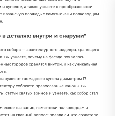
и и куполом, а также узнаете о преобразовании
ет Казанскую площадь с памятниками полководцам
а.
 в деталях: внутри и снаружи"
ого собора — архитектурного шедевра, хранящего
в. Вы узнаете, почему на фасаде появилось
ённых городов хранятся внутри, и как уникальная
рга.
наружи: от громадного купола диаметром 17
тектору соблюсти православные каноны. Вы
 статуи святых воинов и узнаете, как собор стал
ическое название, памятники полководцам и
тит на главный вопрос: правда ли, что создатели