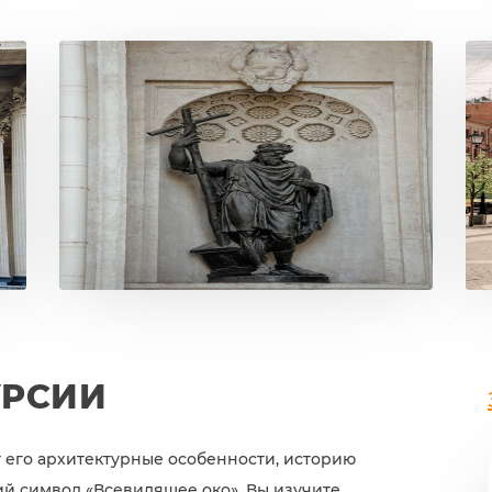
УРСИИ
 его архитектурные особенности, историю
ий символ «Всевидящее око». Вы изучите