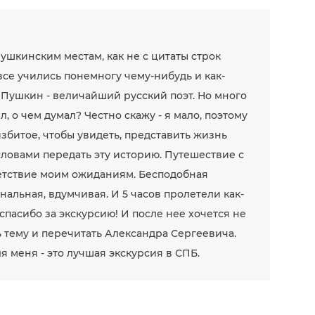
Пушкинским местам, как не с цитаты строк
все учились понемногу чему-нибудь и как-
то Пушкин - величайший русский поэт. Но много
л, о чем думал? Честно скажу - я мало, поэтому
избитое, чтобы увидеть, представить жизнь
ловами передать эту историю. Путешествие с
тветствие моим ожиданиям. Бесподобная
нальная, вдумчивая. И 5 часов пролетели как-
спасибо за экскурсию! И после нее хочется не
ь тему и перечитать Александра Сергеевича.
ля меня - это лучшая экскурсия в СПБ.