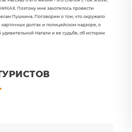
а. Рассказ о его жизни - это слепок с той эпохи,
НИКАХ. Поэтому мне захотелось провести
дресам Пушкина. Поговорим о том, что окружало
 о карточных долгах и полицейском надзоре, о
об удивительной Натали и ее судьбе, об истории
ТУРИСТОВ