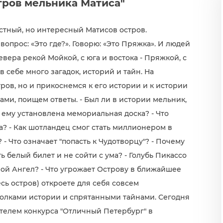
тров мельника Матиса"
естный, но интересный Матисов остров.
опрос: «Это где?». Говорю: «Это Пряжка». И людей
евера рекой Мойкой, с юга и востока - Пряжкой, с
в себе много загадок, историй и тайн. На
ров, но и прикоснемся к его истории и к истории
ами, поищем ответы. - Был ли в истории мельник,
ему установлена мемориальная доска? - Что
? - Как шотландец смог стать миллионером в
- Что означает "попасть к Чудотворцу"? - Почему
ь белый билет и не сойти с ума? - Голубь Пикассо
 свой Ангел? - Что угрожает Острову в ближайшее
сь остров) откроете для себя совсем
олками истории и спрятанными тайнами. Сегодня
дителем конкурса "Отличный Петербург" в