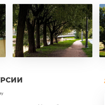
УРСИИ
ву