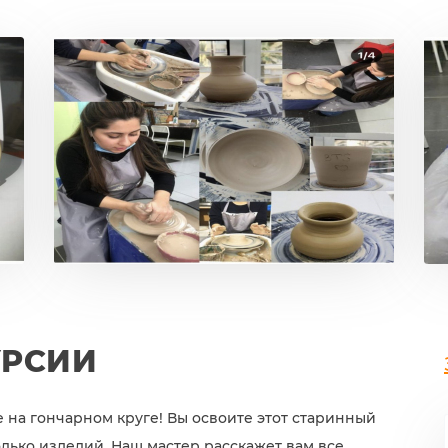
УРСИИ
е на гончарном круге! Вы освоите этот старинный
лько изделий. Наш мастер расскажет вам все