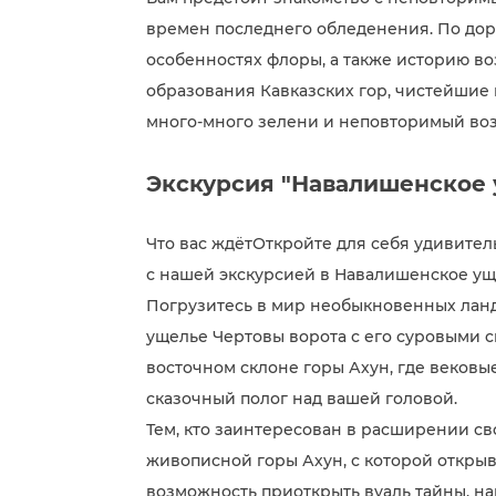
времен последнего обледенения. По дор
особенностях флоры, а также историю в
образования Кавказских гор, чистейшие в
много-много зелени и неповторимый воз
Экскурсия "Навалишенское 
Что вас ждётОткройте для себя удивите
с нашей экскурсией в Навалишенское ущ
Погрузитесь в мир необыкновенных лан
ущелье Чертовы ворота с его суровыми 
восточном склоне горы Ахун, где вековы
сказочный полог над вашей головой.
Тем, кто заинтересован в расширении с
живописной горы Ахун, с которой открыв
возможность приоткрыть вуаль тайны, на