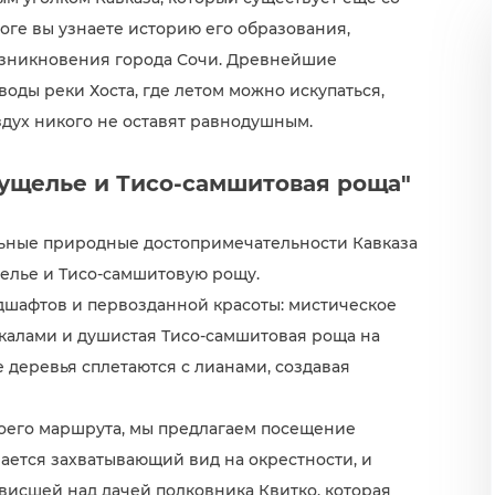
оге вы узнаете историю его образования,
озникновения города Сочи. Древнейшие
оды реки Хоста, где летом можно искупаться,
дух никого не оставят равнодушным.
ущелье и Тисо-самшитовая роща"
льные природные достопримечательности Кавказа
елье и Тисо-самшитовую рощу.
дшафтов и первозданной красоты: мистическое
скалами и душистая Тисо-самшитовая роща на
е деревья сплетаются с лианами, создавая
воего маршрута, мы предлагаем посещение
ается захватывающий вид на окрестности, и
висшей над дачей полковника Квитко, которая