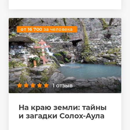
от 16 700
за человека
1 отзыв
На краю земли: тайны
и загадки Солох-Аула