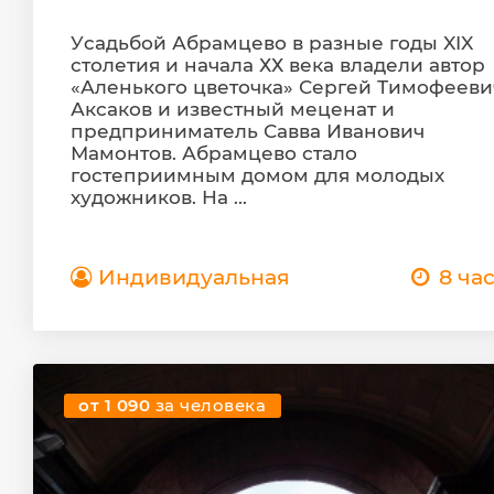
Уcадьбой Абрамцево в разные годы XIX
столетия и начала ХХ века владели автор
«Аленького цветочка» Сергей Тимофееви
Аксаков и известный меценат и
предприниматель Савва Иванович
Мамонтов. Абрамцево стало
гостеприимным домом для молодых
художников. На ...
Индивидуальная
8 ча
от 1 090
за человека