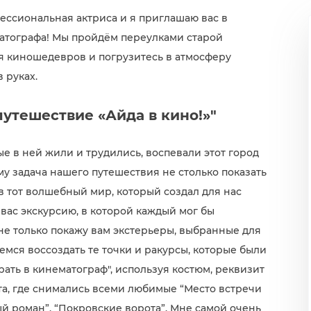
фессиональная актриса и я приглашаю вас в
атографа! Мы пройдём переулками старой
ия киношедевров и погрузитесь в атмосферу
 руках.
утешествие «Айда в кино!»"
рые в ней жили и трудились, воспевали этот город
му задача нашего путешествия не столько показать
в тот волшебный мир, который создал для нас
 вас экскурсию, в которой каждый мог бы
 не только покажу вам экстерьеры, выбранные для
емся воссоздать те точки и ракурсы, которые были
рать в кинематограф", используя костюм, реквизит
та, где снимались всеми любимые “Место встречи
й роман”, “Покровские ворота”. Мне самой очень